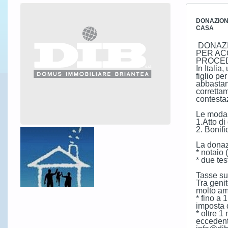
DONAZION
CASA
DONAZI
PER AC
PROCE
In Italia
figlio p
abbastan
correttam
contestaz
Le modali
1.Atto di
2. Bonif
La donaz
* notaio 
* due tes
Tasse sul
Tra genit
molto am
* fino a 
imposta 
* oltre 1
ecceden