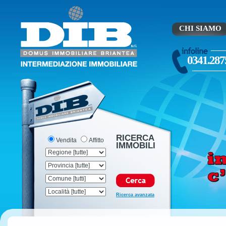
CHI SIAMO
0341.287
RICERCA
Vendita
Affitto
IMMOBILI
Ricerca avanzata