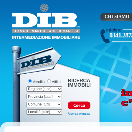
CHI SIAMO
0341.287
RICERCA
Vendita
Affitto
IMMOBILI
Ricerca avanzata