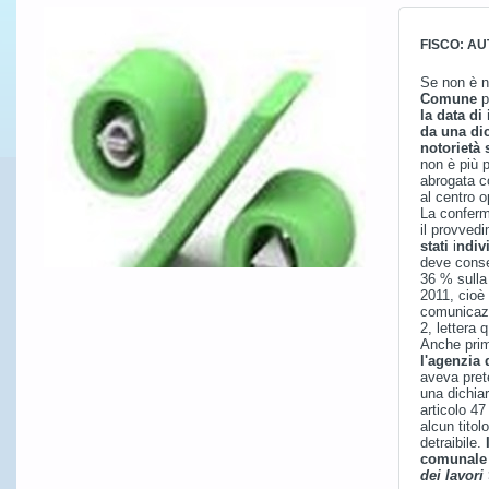
FISCO: AU
Se non è n
Comune
p
la data di
da una dic
notorietà 
non è più p
abrogata c
al centro o
La conferma
il provved
stati
i
ndiv
deve conse
36 % sulla 
2011, cioè
comunicazi
2, lettera 
Anche prim
l'agenzia 
aveva pret
una dichiar
articolo 4
alcun titolo
detraibile.
comunale 
dei lavori