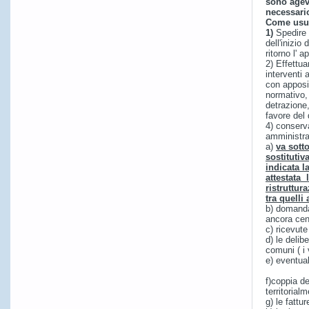
sono agev
necessario
Come usufr
1)
Spedire 
dell'inizio 
ritorno l' 
2) Effettua
interventi 
con apposi
normativo, 
detrazione,
favore del 
4) conserva
amministra
a)
va sott
sostitutiv
indicata l
attestata 
ristruttur
tra quelli
b) domanda
ancora cen
c) ricevute
d) le delib
comuni ( i 
e) eventual
f)coppia de
territoria
g) le fattu