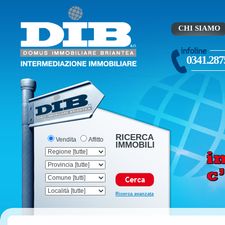
CHI SIAMO
0341.287
RICERCA
Vendita
Affitto
IMMOBILI
Ricerca avanzata