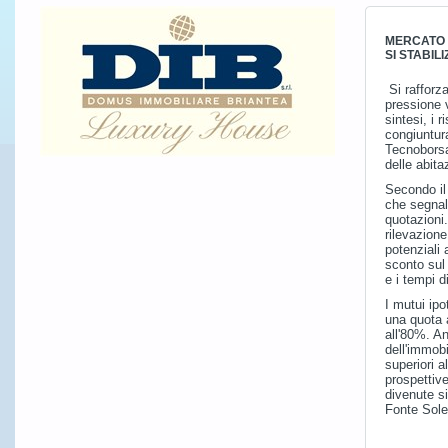
MERCATO 
SI STABIL
Si rafforz
pressione v
sintesi, i 
congiuntura
Tecnoborsa
delle abita
Secondo il 
che segnala
quotazioni.
rilevazione
potenziali 
sconto sul 
e i tempi d
I mutui ipo
una quota 
all'80%. An
dell'immobi
superiori a
prospettiv
divenute si
Fonte Sol