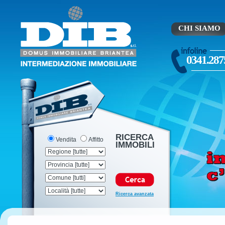
CHI SIAMO
0341.287
RICERCA
Vendita
Affitto
IMMOBILI
Ricerca avanzata