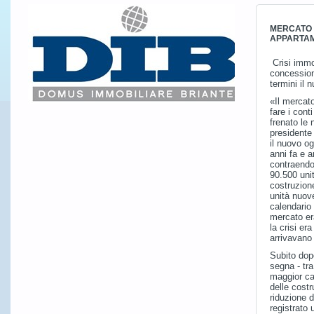
MERCATO 2
APPARTAM
Crisi immob
concessioni
termini il
«Il mercato
fare i cont
frenato le 
presidente 
il nuovo og
anni fa e 
contraendo
90.500 unit
costruzion
unità nuove
calendario
mercato er
la crisi era
arrivavano
Subito dopo
segna - tra
maggior cal
delle cost
riduzione 
registrato 