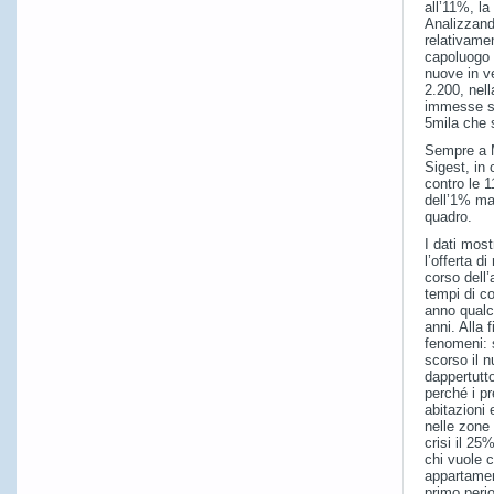
all’11%, la
Analizzando
relativame
capoluogo 
nuove in v
2.200, nell
immesse su
5mila che 
Sempre a M
Sigest, in 
contro le 
dell’1% ma 
quadro.
I dati mos
l’offerta d
corso dell’
tempi di c
anno qualc
anni. Alla 
fenomeni: s
scorso il 
dappertutto
perché i pr
abitazioni 
nelle zone 
crisi il 25
chi vuole 
appartament
primo peri