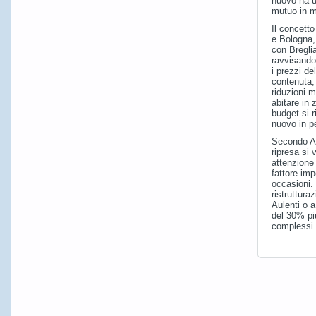
nuovo ha u
mutuo in m
Il concetto
e Bologna,
con Bregli
ravvisando
i prezzi de
contenuta, 
riduzioni m
abitare in 
budget si r
nuovo in pe
Secondo Al
ripresa si
attenzione 
fattore im
occasioni.
ristruttura
Aulenti o a
del 30% pi
complessi c