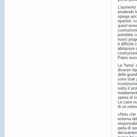
L’aumento 
erodendo l
spiega anc
ripartire,
quest’anno
costruzioni
potrebbe c
nuovi proge
è difficile
abitazioni
costruzion
Paesi euro
La “fame” 
diverse riq
delle grand
sono stati 
ricostruzio
sotto il pro
mediamente
spese di r
Le case nu
di un notev
«Noto che 
esterna del
responsabil
parla di s
decisament