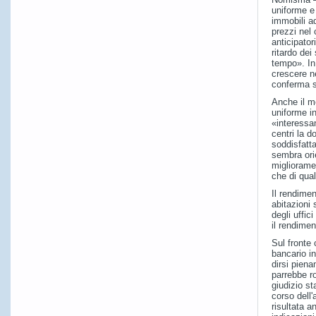
uniforme e 
immobili ad
prezzi nel 
anticipator
ritardo dei
tempo». In 
crescere ne
conferma st
Anche il m
uniforme i
«interessa
centri la 
soddisfatta
sembra orie
miglioramen
che di qual
Il rendime
abitazioni 
degli uffi
il rendime
Sul fronte 
bancario i
dirsi pien
parrebbe ro
giudizio st
corso dell
risultata 