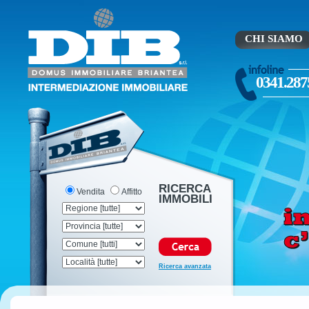
CHI SIAMO
0341.287
RICERCA
Vendita
Affitto
IMMOBILI
Ricerca avanzata