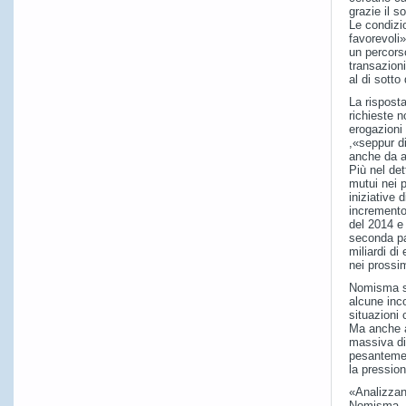
grazie il 
Le condiz
favorevoli»
un percorso
transazion
al di sotto
La rispost
richieste 
erogazioni 
,«seppur di
anche da au
Più nel det
mutui nei p
iniziative d
incremento
del 2014 e
seconda pa
miliardi d
nei prossim
Nomisma s
alcune inco
situazioni 
Ma anche al
massiva di 
pesantemen
la pression
«Analizzan
Nomisma – l