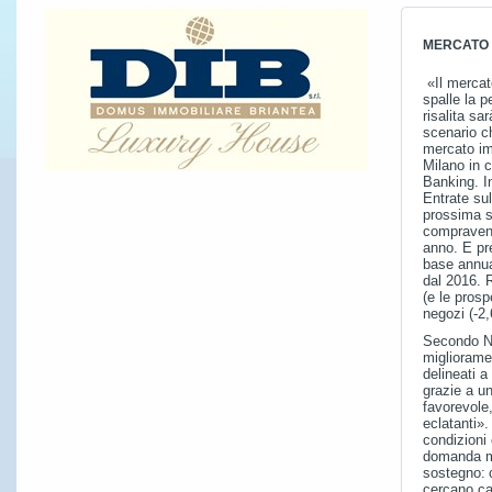
MERCATO 2
«Il mercato
spalle la p
risalita sa
scenario c
mercato im
Milano in 
Banking. In
Entrate sul
prossima s
compravend
anno. E pr
base annua
dal 2016. R
(e le prospe
negozi (-2
Secondo No
migliorame
delineati a
grazie a u
favorevole,
eclatanti»
condizioni
domanda ma
sostegno: c
cercano cas