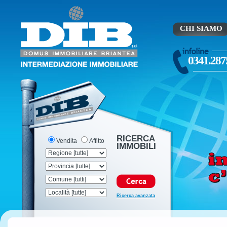
CHI SIAMO
0341.287
RICERCA
Vendita
Affitto
IMMOBILI
Ricerca avanzata