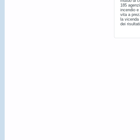
mutuo di c
185 agenzi
incendio e
vita a pre
la vicenda
dei risultat