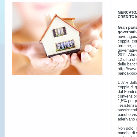
MERCATO:
CREDITO 
Gran part
governativ
nove agenz
coppia, con
termine, ne
governativo
2011. Altr
12 città c
delle banc
http://www
banca-poco-
L’87% delle
coppia di g
dal Fondi d
convenzion
1,5% per pe
l’esistenza
sussistendo
banche vis
aderivano 
Non solo: 
banche di 