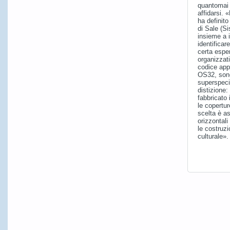
quantomai 
affidarsi.
ha definito
di Sale (Si
insieme a i
identificar
certa espe
organizzati
codice appa
OS32, sono 
superspeci
distizione:
fabbricato i
le copertu
scelta è a
orizzontali
le costruzi
culturale»