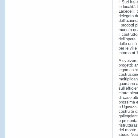
il Sud Ital
le località
Lacedelli,
delegato d
dell’aziend
i prodotti p
mano o qu
il costrutto
dell’opera.
delle unità
per le ville
intorno ai 
A evolvere 
progetti: a
legno coin
costruzione
moltiplican
guardano a
sull’effici
citare alcu
di case-al
prossima es
a Ugovizza
costruite 
galleggiant
e presenta
ristrutturaz
del monte 
studio Noa