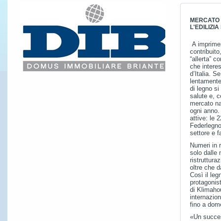
MERCATO 
L'EDILIZIA
A imprimere
contribuito
“allerta” c
che interess
d’Italia. Se
lentamente
di legno s
salute e, 
mercato na
ogni anno.
attive: le 
Federlegno
settore e f
Numeri in 
solo dalle
ristruttura
oltre che d
Così il leg
protagonis
di Klimaho
internazion
fino a dom
«Un succes