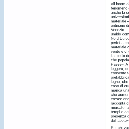
«Il boom de
fenomeno d
anche la c
universitar
materiale 
ordinario d
Venezia –. 
umido come
Nord Europ
perfetta c
materiale 
vento e che
l’aspetto d
che popolan
Paese». A c
leggero, c
consente te
prefabbrica
legno, che
caso di er
manca una
che aument
cresce anc
racconta di
mercato, an
tempi e cos
presenza di
dell’abete»
Per chi vu