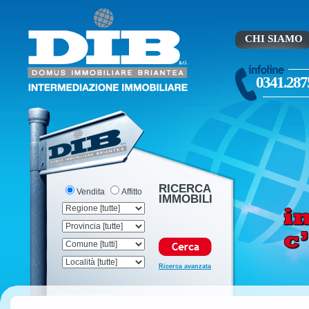
CHI SIAMO
0341.287
RICERCA
Vendita
Affitto
IMMOBILI
Ricerca avanzata