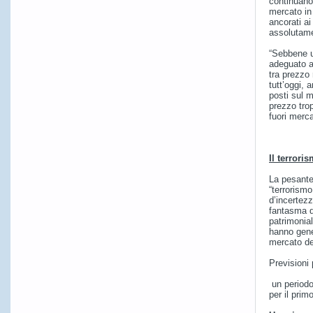
continuano 
mercato in 
ancorati a
assolutamen
“Sebbene u
adeguato ai
tra prezzo
tutt’oggi, 
posti sul m
prezzo trop
fuori merca
Il terrori
La pesante
“terrorismo
d’incertezz
fantasma d
patrimonial
hanno gene
mercato de
Previsioni 
un periodo
per il pri