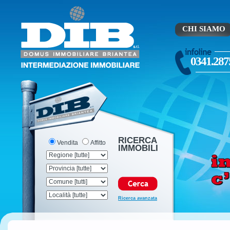
CHI SIAMO
0341.287
RICERCA
Vendita
Affitto
IMMOBILI
Ricerca avanzata