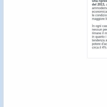
Una ripre
del 2013,
ammodername
economica e
le condizio
maggiore li
In ogni cas
nessun peri
rimane il 
in quanto i
tendenza al
potere d’ac
circa il 4%