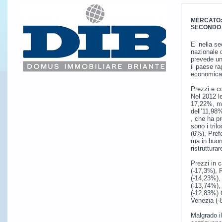
MERCATO:
SECONDO 
E’ nella s
nazionale d
prevede una
il paese ra
economica
Prezzi e c
Nel 2012 l
17,22%, men
dell’11,98
, che ha pr
sono i tril
(6%). Prefe
ma in buono
ristruttura
Prezzi in c
(-17,3%), 
(-14,23%),
(-13,74%),
(-12,83%) 
Venezia (-
Malgrado il