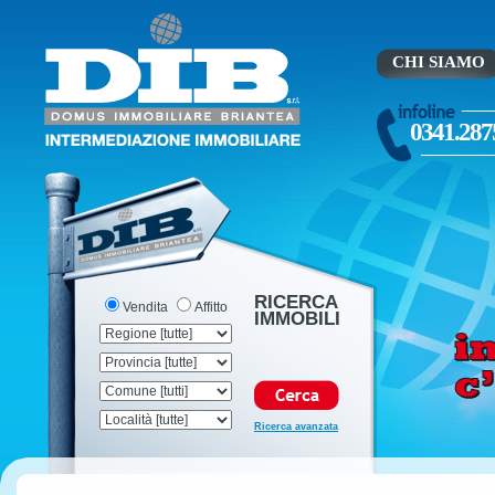
CHI SIAMO
0341.287
RICERCA
Vendita
Affitto
IMMOBILI
Ricerca avanzata