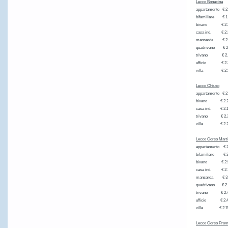
Lecco Bonacina
appartament
bifamiliare € 1
bivano € 
casa ind. 
mansarda € 2.
quadrivano € 2
trivano €
ufficio €
villa € 2
Lecco Chiuso
appartament
bivano € 2.2
casa ind. € 2.
trivano € 2.
villa € 2.2
Lecco Corso Marti
appartament
bifamiliare € 2
bivano € 
casa ind. 
mansarda €
quadrivano
trivano €
ufficio €
villa € 
Lecco Corso Prom