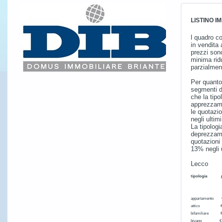
LISTINO I
l quadro co
in vendita 
prezzi son
minima rid
parzialment
Per quanto 
segmenti d
che la tipo
apprezzame
le quotazi
negli ultim
La tipologi
deprezzamen
quotazioni 
13% negli 
Lecco
tipologia p
medi
appartamen
attic
bifamil
bivano €