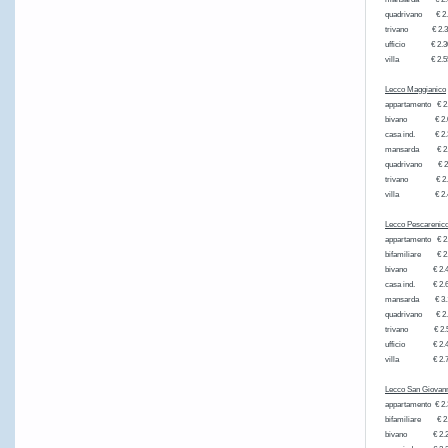
quadrivano € 2.
trivano €
ufficio €
villa € 
Lecco Maggianico
appartament
bivano € 
casa ind. 
mansarda € 2.
quadrivano € 2
trivano €
villa € 2.4
Lecco Pescarenic
appartament
bifamiliare € 2
bivano € 
casa ind. 
mansarda 
quadrivano
trivano €
ufficio €
villa € 
Lecco San Giovan
appartament
bifamiliare € 2
bivano € 