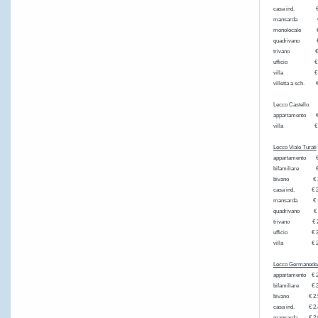
casa ind.
mansarda
monolocal
quadrivan
trivano 
ufficio €
villa € 
villett
Lecco Castello
appartamen
villa € 2
Lecco Viale Turati
appartamen
bifamiliare € 
bivano € 
casa ind. 
mansarda 
quadrivano
trivano 
ufficio €
villa € 
Lecco Germanedo
appartament
bifamiliare € 2
bivano €
casa ind. 
mansarda € 2.