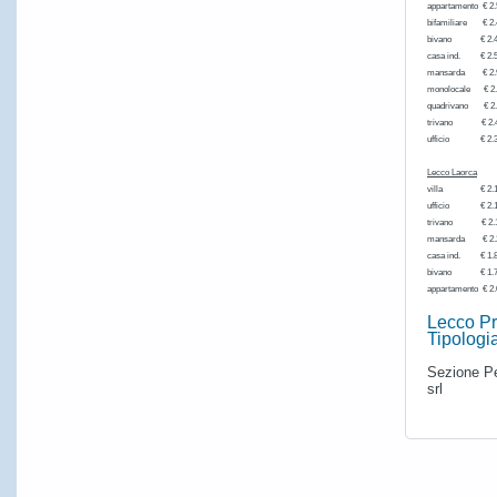
appartament
bifamiliare € 2.
bivano € 
casa ind. 
mansarda 
monolocale
quadrivano
trivano €
ufficio € 
Lecco Laorca
villa € 2.1
ufficio € 2.1
trivano € 2.
mansarda € 2.
casa ind. 
bivano € 
appartament
Lecco Pr
Tipologia
Sezione Per
srl