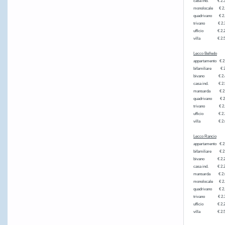
casa ind. 
monolocale 
quadrivano
trivano €
ufficio €
villa € 2
Lecco Belledo
appartamen
bifamiliare € 2
bivano € 
casa ind. 
mansarda 
quadrivano
trivano €
ufficio €
villa € 
Lecco Rancio
appartament
bifamiliare € 2
bivano € 
casa ind. 
mansarda 
monolocale
quadrivano
trivano €
ufficio €
villa € 2