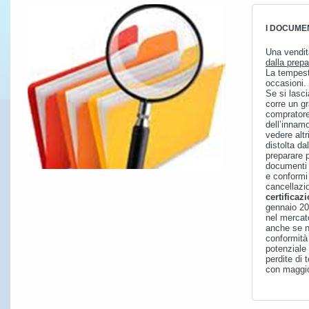
I DOCUMEN
Una vendit
dalla prep
La tempest
occasioni. 
Se si lasci
corre un gr
compratore
dell’innam
vedere altr
distolta da
preparare p
documenti 
e conformi 
cancellazi
certificaz
gennaio 20
nel mercat
anche se n
conformità 
potenziale 
perdite di 
con maggio