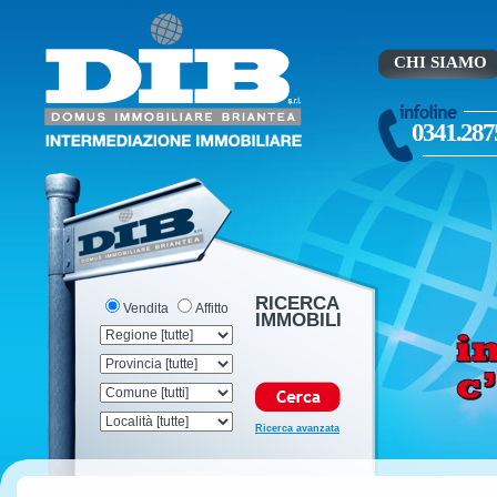
CHI SIAMO
0341.287
RICERCA
Vendita
Affitto
IMMOBILI
Ricerca avanzata